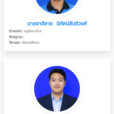
นายชาติชาย นิทัศน์สันติวงศ์
ตำแหน่ง :
ครูอัตราจ้าง
วิทยฐานะ :
วิชาเอก :
สังคมศึกษา