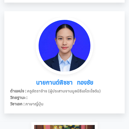
นายกานต์พิชชา ทองชัย
ตำแหน่ง :
ครูอัตราจ้าง (ผู้ประสานงานมูลนิธิเอโตะไซดัน)
วิทยฐานะ :
วิชาเอก :
ภาษาญี่ปุ่น