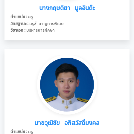
นางกฤษติยา มูลอินต๊ะ
ตำแหน่ง :
ครู
วิทยฐานะ :
ครูชำนาญการพิเศษ
วิชาเอก :
บริหารการศึกษา
นายวุฒิชัย อภิสวัสดิ์มงคล
ตำแหน่ง :
ครู