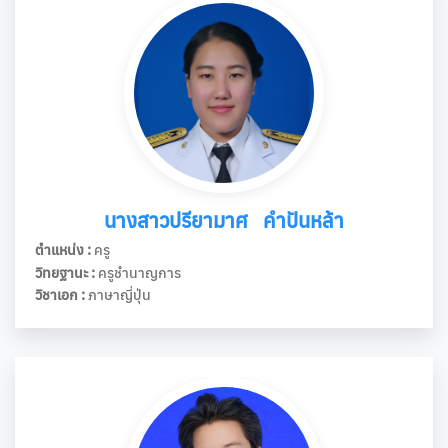
นางสาวปรียามาศ คำปันหล้า
ตำแหน่ง :
ครู
วิทยฐานะ :
ครูชำนาญการ
วิชาเอก :
ภาษาญี่ปุ่น