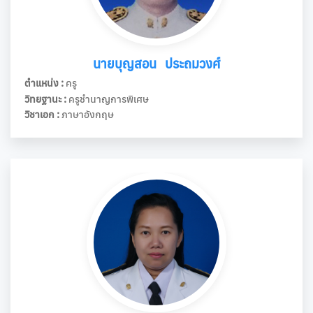
นายบุญสอน ประถมวงศ์
ตำแหน่ง :
ครู
วิทยฐานะ :
ครูชำนาญการพิเศษ
วิชาเอก :
ภาษาอังกฤษ