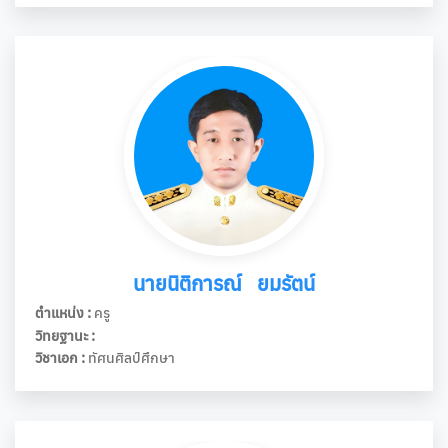
นายนิติการณ์ ยมรัตน์
ตำแหน่ง :
ครู
วิทยฐานะ :
วิชาเอก :
ทัศนศิลป์ศึกษา