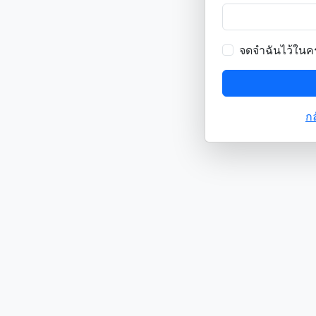
จดจำฉันไว้ในคร
กล