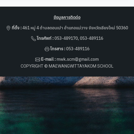
ข้อมูลการติดต่อ
ที่ตั้ง :
461 หมู่ 4 ตำบลดอนเปา อำแภอแม่วาง จังหวัดเชียงใหม่ 50360
โทรศัพท์ :
053-489170, 053-489116
โทรสาร :
053-489116
E-mail :
mwk.scm@gmail.com
COPYRIGHT © MAEWANGWITTAYAKOM SCHOOL