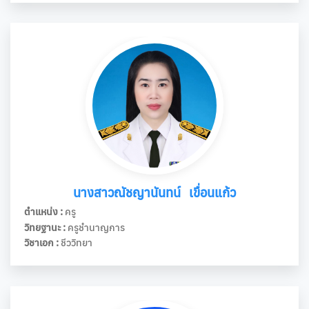
นางสาวณัชญานันทน์ เขื่อนแก้ว
ตำแหน่ง :
ครู
วิทยฐานะ :
ครูชำนาญการ
วิชาเอก :
ชีววิทยา