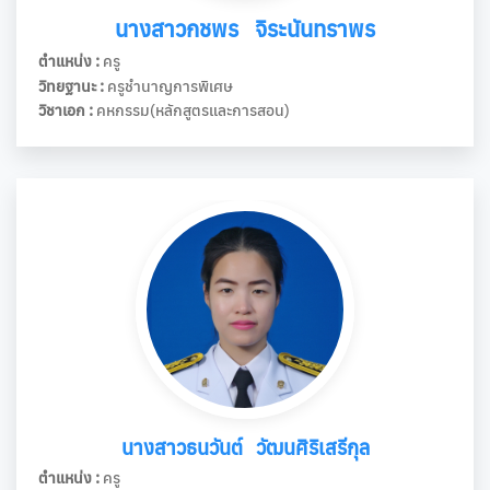
นางสาวกชพร จิระนันทราพร
ตำแหน่ง :
ครู
วิทยฐานะ :
ครูชำนาญการพิเศษ
วิชาเอก :
คหกรรม(หลักสูตรและการสอน)
นางสาวธนวันต์ วัฒนศิริเสรีกุล
ตำแหน่ง :
ครู