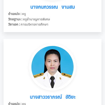
นางกนกวรรณ งามสม
ตำแหน่ง :
ครู
วิทยฐานะ :
ครูชำนาญการพิเศษ
วิชาเอก :
การบริหารการศึกษา
นางสาววราภรณ์ ขัติยะ
ตำแหน่ง :
ครู