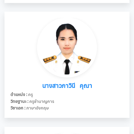
นางสาวภาวินี คุณา
ตำแหน่ง :
ครู
วิทยฐานะ :
ครูชำนาญการ
วิชาเอก :
ภาษาอังกฤษ