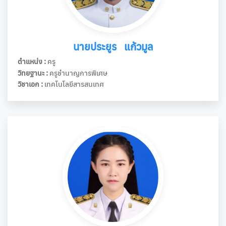
นายประยูร แก้วมูล
ตำแหน่ง :
ครู
วิทยฐานะ :
ครูชำนาญการพิเศษ
วิชาเอก :
เทคโนโลยีสารสนเทศ