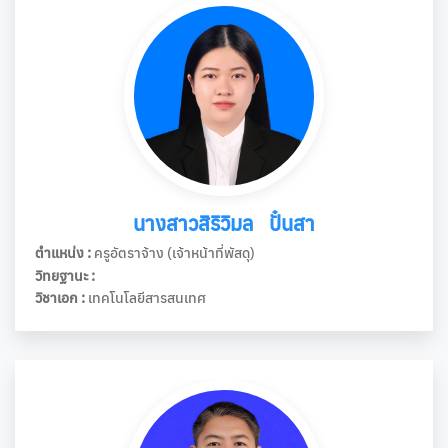
นางสาวสิริวิมล ปั๋นสา
ตำแหน่ง :
ครูอัตราจ้าง (เจ้าหน้าที่พัสดุ)
วิทยฐานะ :
วิชาเอก :
เทคโนโลยีสารสนเทศ