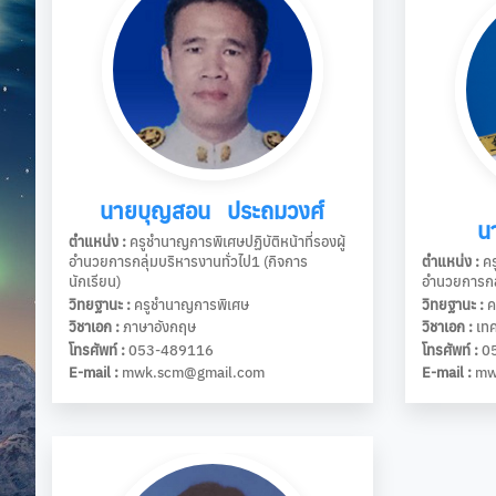
นายบุญสอน ประถมวงศ์
น
ตำแหน่ง :
ครูชำนาญการพิเศษปฏิบัติหน้าที่รองผู้
อำนวยการกลุ่มบริหารงานทั่วไป1 (กิจการ
ตำแหน่ง :
คร
นักเรียน)
อำนวยการกล
วิทยฐานะ :
ครูชำนาญการพิเศษ
วิทยฐานะ :
ค
วิชาเอก :
ภาษาอังกฤษ
วิชาเอก :
เทค
โทรศัพท์ :
053-489116
โทรศัพท์ :
05
E-mail :
mwk.scm@gmail.com
E-mail :
mw