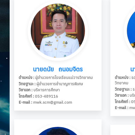
นายดนัย ถนอมจิตร
น
ตำแหน่ง :
ผู้อำนวยการโรงเรียนแม่วางวิทยาคม
ตำแหน่ง :
รอ
วิทยาคม
วิทยฐานะ :
ผู้อำนวยการชำนาญการพิเศษ
วิทยฐานะ :
ร
วิชาเอก :
บริหารการศึกษา
วิชาเอก :
บริ
โทรศัพท์ :
053-489116
โทรศัพท์ :
05
E-mail :
mwk.scm@gmail.com
E-mail :
mw